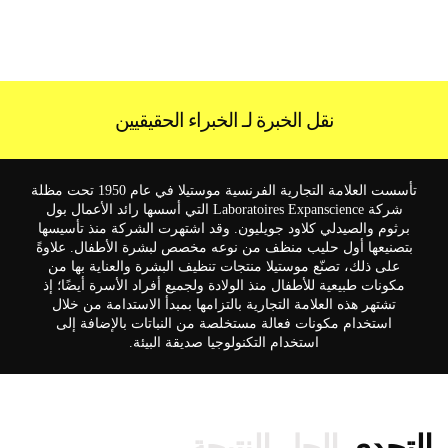
نقل الخبرة لـ الخبراء الحقيقيين
تأسست العلامة التجارية الفرنسية موستيلا في عام 1950 تحت مظلة
شركة Laboratoires Expanscience التي أسسها رائد الأعمال بول
برثوم والصيدلي كلاود جويليون. وقد اشتهرت الشركة منذ تأسيسها
بتصنيعها أول حليب منظف من نوعه مخصص لبشرة الأطفال. علاوةً
على ذلك، تصنّع موستيلا منتجات تنظيف البشرة والعناية بها من
مكونات طبيعية للأطفال منذ الولادة ولجميع أفراد الأسرة أيضًا؛ إذ
تشتهر هذه العلامة التجارية بالتزامها بمبدأ الاستدامة من خلال
استخدام مكونات فعالة مستخلصة من النباتات بالإضافة إلى
استخدام التكنولوجيا صديقة البيئة.
التحدي.
الحل.
النتيجة.