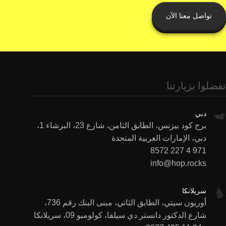
تواصل معنا الآن
تفضلوا بزيارتنا
دبي
برج كود بيزنس، الطابق الثامن، شارع 23، البرشاء 1،
دبي، الإمارات العربية المتحدة
971 4 227 8572
info@hop.rocks
سريلانكا
أوريون سيتي، الطابق الثاني، مبنى البنك رقم 736،
شارع الدكتور دانستر دي سيلفا، كولومبو 09، سريلانكا